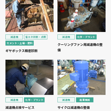
減速機
省エネ診断・点検
減速機
化学・プラント
セメント・土壌・肥料
クーリングファン用減速機の整
備
ギヤボックス精密診断
減速機
化学・プラント
減速機
産業機械
減速機点検サービス
サイクロ減速機の整備