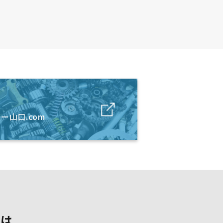
ー山口.com
頼は